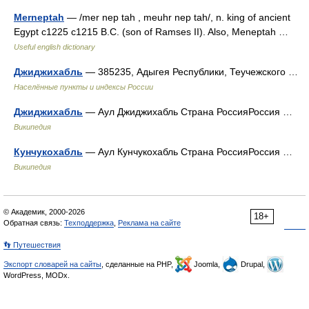
Merneptah
— /mer nep tah , meuhr nep tah/, n. king of ancient
Egypt c1225 c1215 B.C. (son of Ramses II). Also, Meneptah …
Useful english dictionary
Джиджихабль
— 385235, Адыгея Республики, Теучежского …
Населённые пункты и индексы России
Джиджихабль
— Аул Джиджихабль Страна РоссияРоссия …
Википедия
Кунчукохабль
— Аул Кунчукохабль Страна РоссияРоссия …
Википедия
© Академик, 2000-2026
18+
Обратная связь:
Техподдержка
,
Реклама на сайте
👣 Путешествия
Экспорт словарей на сайты
, сделанные на PHP,
Joomla,
Drupal,
WordPress, MODx.