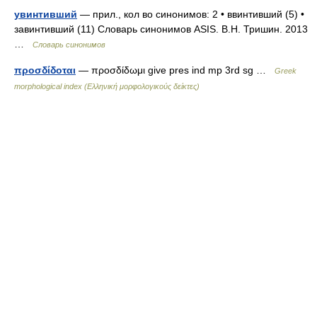
увинтивший
— прил., кол во синонимов: 2 • ввинтивший (5) •
завинтивший (11) Словарь синонимов ASIS. В.Н. Тришин. 2013
…
Словарь синонимов
προσδίδοται
— προσδίδωμι give pres ind mp 3rd sg …
Greek
morphological index (Ελληνική μορφολογικούς δείκτες)