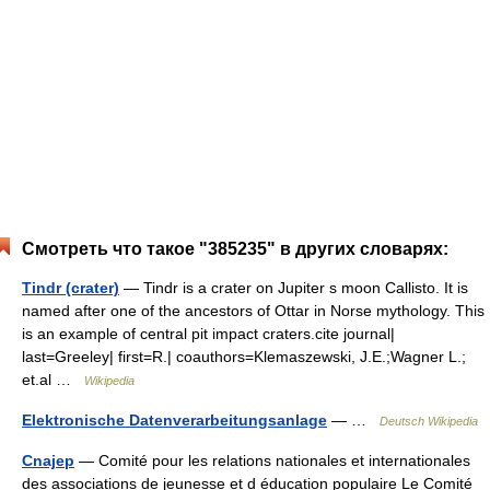
Смотреть что такое "385235" в других словарях:
Tindr (crater)
— Tindr is a crater on Jupiter s moon Callisto. It is
named after one of the ancestors of Ottar in Norse mythology. This
is an example of central pit impact craters.cite journal|
last=Greeley| first=R.| coauthors=Klemaszewski, J.E.;Wagner L.;
et.al …
Wikipedia
Elektronische Datenverarbeitungsanlage
— …
Deutsch Wikipedia
Cnajep
— Comité pour les relations nationales et internationales
des associations de jeunesse et d éducation populaire Le Comité